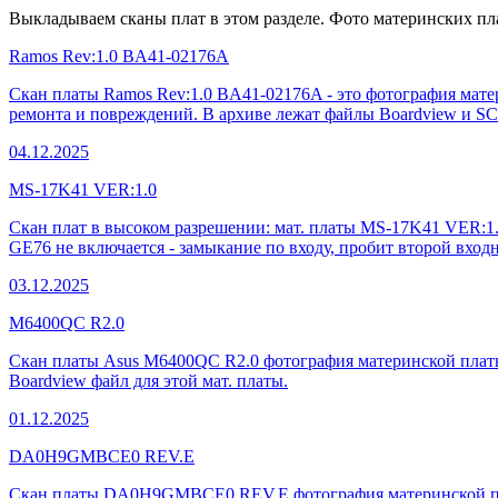
Выкладываем сканы плат в этом разделе. Фото материнских пл
Ramos Rev:1.0 BA41-02176A
Скан платы Ramos Rev:1.0 BA41-02176A - это фотография мате
ремонта и повреждений. В архиве лежат файлы Boardview
04.12.2025
MS-17K41 VER:1.0
Скан плат в высоком разрешении: мат. платы MS-17K41 VER:1.
GE76 не включается - замыкание по входу, пробит второй вход
03.12.2025
M6400QC R2.0
Скан платы Asus M6400QC R2.0 фотография материнской платы 
Boardview файл для этой мат. платы.
01.12.2025
DA0H9GMBCE0 REV.E
Скан платы DA0H9GMBCE0 REV.E фотография материнской платы 