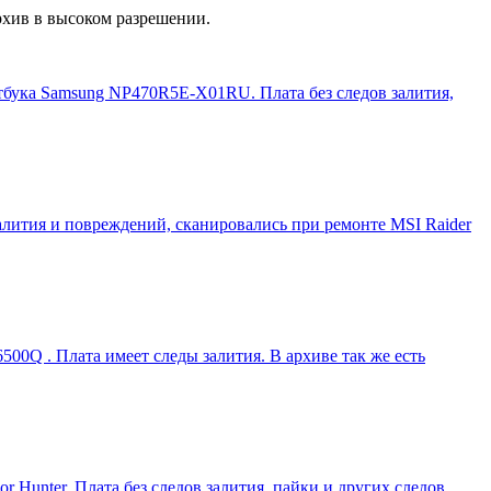
рхив в высоком разрешении.
утбука Samsung NP470R5E-X01RU. Плата без следов залития,
алития и повреждений, сканировались при ремонте MSI Raider
0Q . Плата имеет следы залития. В архиве так же есть
unter. Плата без следов залития, пайки и других следов