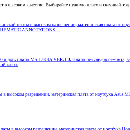
ат в высоком качестве. Выбирайте нужную плату и скачивайте а
ринской платы в высоком разрешении, материнская плата от но
 и SCHEMATIC ANNOTATIONS…
0 и доп. платы MS-17K4A VER:1.0. Платы без следов ремонта, з
ной ключ.
в высоком разрешении, материнская плата от ноутбука Asus M650
в высоком разрешении, материнская плата от ноутбука Honor H