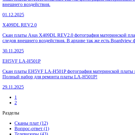
внешнего воздействия.
01.12.2025
X409DL REV2.0
Скан платы Asus X409DL REV2.0 фотография материнской платы
следов внешнего воздействия. В архиве так же есть Boardview 
30.11.2025
EH5VF LA-H501P
Скан платы EH5VF LA-H501P фотография материнской платы в вы
Полный набор для ремонта платы LA-H501P!
29.11.2025
1
2
Разделы
Сканы плат (12)
Вопрос-ответ (1)
Телевизоры (43)