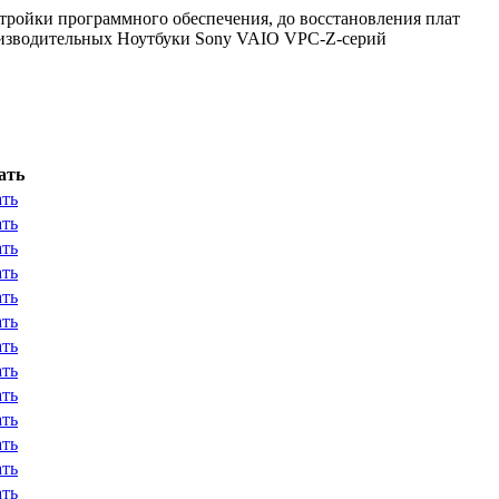
тройки программного обеспечения, до восстановления плат
оизводительных Ноутбуки Sony VAIO VPC-Z-серий
ать
ать
ать
ать
ать
ать
ать
ать
ать
ать
ать
ать
ать
ать