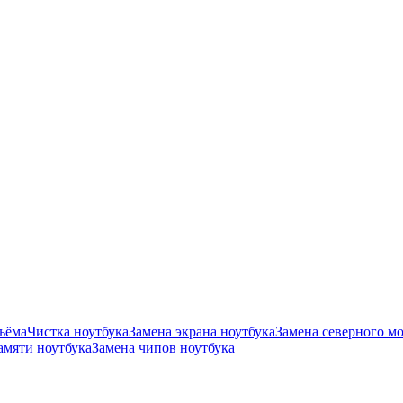
ъёма
Чистка ноутбука
Замена экрана ноутбука
Замена северного мо
амяти ноутбука
Замена чипов ноутбука