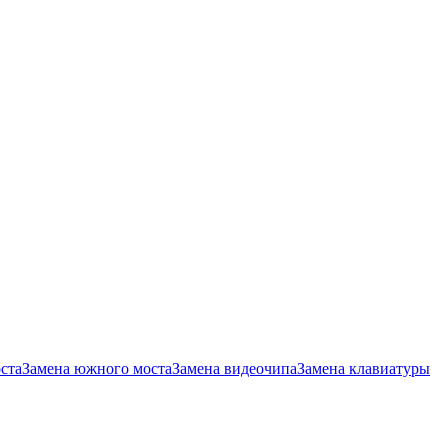
ста
Замена южного моста
Замена видеочипа
Замена клавиатуры