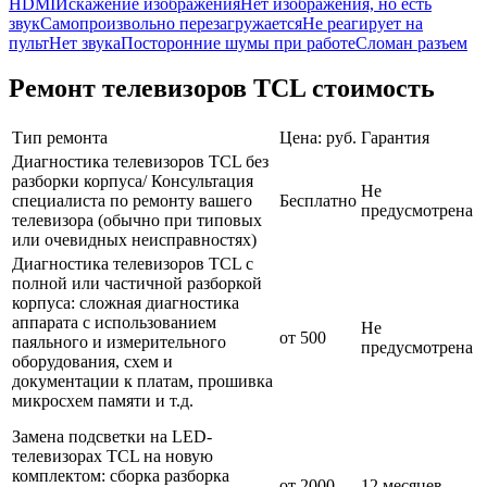
HDMI
Искажение изображения
Нет изображения, но есть
звук
Самопроизвольно перезагружается
Не реагирует на
пульт
Нет звука
Посторонние шумы при работе
Сломан разъем
Ремонт телевизоров TCL стоимость
Тип ремонта
Цена: руб.
Гарантия
Диагностика телевизоров TCL без
разборки корпуса/ Консультация
Не
специалиста по ремонту вашего
Бесплатно
предусмотрена
телевизора (обычно при типовых
или очевидных неисправностях)
Диагностика телевизоров TCL с
полной или частичной разборкой
корпуса: сложная диагностика
аппарата с использованием
Не
от 500
паяльного и измерительного
предусмотрена
оборудования, схем и
документации к платам, прошивка
микросхем памяти и т.д.
Замена подсветки на LED-
телевизорах TCL на новую
комплектом: сборка разборка
от 2000
12 месяцев